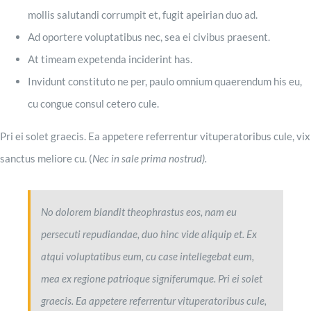
mollis salutandi corrumpit et, fugit apeirian duo ad.
Ad oportere voluptatibus nec, sea ei civibus praesent.
At timeam expetenda inciderint has.
Invidunt constituto ne per, paulo omnium quaerendum his eu,
cu congue consul cetero cule.
Pri ei solet graecis. Ea appetere referrentur vituperatoribus cule, vix
sanctus meliore cu. (
Nec in sale prima nostrud).
No dolorem blandit theophrastus eos, nam eu
persecuti repudiandae, duo hinc vide aliquip et. Ex
atqui voluptatibus eum, cu case intellegebat eum,
mea ex regione patrioque signiferumque. Pri ei solet
graecis. Ea appetere referrentur vituperatoribus cule,