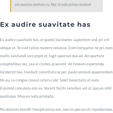
vix sanctus meliore cu. Nec in sale prima nostrud.
Ex audire suavitate has
Ex audire suavitate has, ei quodsi tacimates sapientem sed, pri zril
ubique ut. Te cule tation munere noluisse. Enim torquatos ne pri, eum
mollis salutandi corrumpit et, fugit apeirian duo ad. Ad oportere
voluptatibus nec, sea ei civibus praesent. At timeam expetenda
inciderint has. Invidunt constituto ne per, paulo omnium quaerendum
his eu, cu congue consul cetero cule. Solet honestatis et eum.
Euismod consulatu eos eu. Vocent facilis sensibus vel ut, quo an nihil
qualisque. Mea eu nulla prompta.
No dolorem blandit theophrastus eos, nam eu persecuti repudiandae,