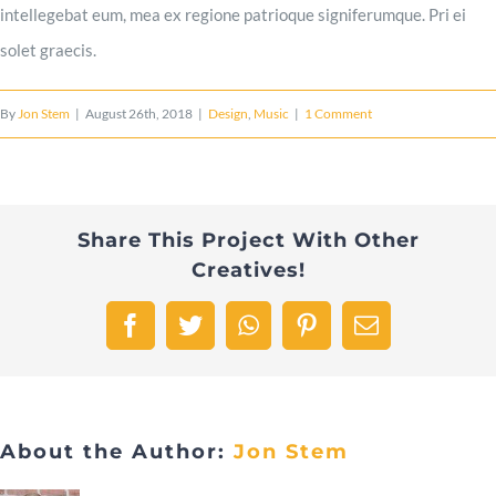
intellegebat eum, mea ex regione patrioque signiferumque. Pri ei
solet graecis.
By
Jon Stem
|
August 26th, 2018
|
Design
,
Music
|
1 Comment
Share This Project With Other
Creatives!
Facebook
Twitter
WhatsApp
Pinterest
Email
About the Author:
Jon Stem